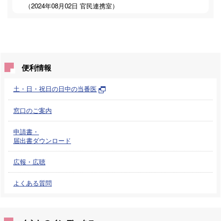
（
2024年08月02日
官民連携室
）
便利情報
土・日・祝日の日中の当番医
窓口のご案内
申請書・
届出書ダウンロード
広報・広聴
よくある質問