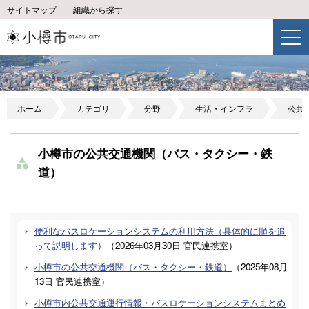
サイトマップ
組織から探す
ホーム
カテゴリ
分野
生活・インフラ
公共
小樽市の公共交通機関（バス・タクシー・鉄
道）
便利なバスロケーションシステムの利用方法（具体的に順を追
って説明します）
（
2026年03月30日
官民連携室
）
小樽市の公共交通機関（バス・タクシー・鉄道）
（
2025年08月
13日
官民連携室
）
小樽市内公共交通運行情報・バスロケーションシステムまとめ