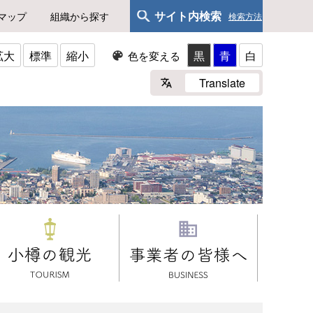
サイト内検索
マップ
組織から探す
検索方法
拡大
標準
縮小
黒
青
白
色を変える
Translate