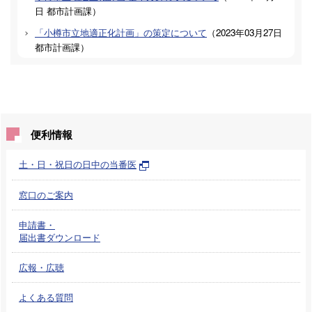
日
都市計画課
）
「小樽市立地適正化計画」の策定について
（
2023年03月27日
都市計画課
）
便利情報
土・日・祝日の日中の当番医
窓口のご案内
申請書・
届出書ダウンロード
広報・広聴
よくある質問