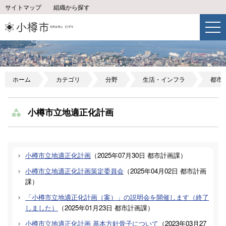
サイトマップ
組織から探す
ホーム
カテゴリ
分野
生活・インフラ
都市
小樽市立地適正化計画
小樽市立地適正化計画
（
2025年07月30日
都市計画課
）
小樽市立地適正化計画策定委員会
（
2025年04月02日
都市計画
課
）
「小樽市立地適正化計画（案）」の説明会を開催します（終了
しました）
（
2025年01月23日
都市計画課
）
小樽市立地適正化計画 基本方針骨子について
（
2023年03月27