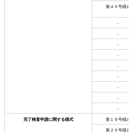
第４０号様式
-
-
-
-
-
-
-
-
-
第１９号様式
完了検査申請に関する様式
第２０号様式