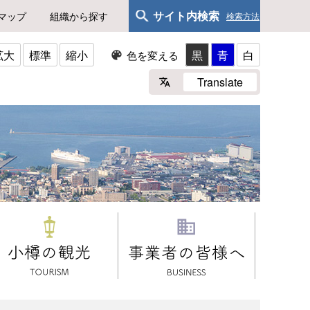
サイト内検索
マップ
組織から探す
検索方法
拡大
標準
縮小
黒
青
白
色を変える
Translate