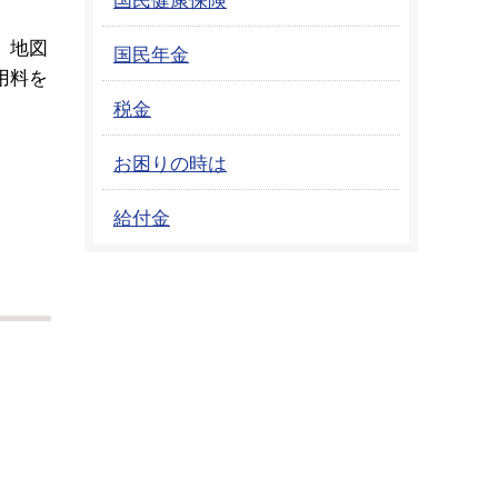
、地図
国民年金
用料を
税金
お困りの時は
給付金