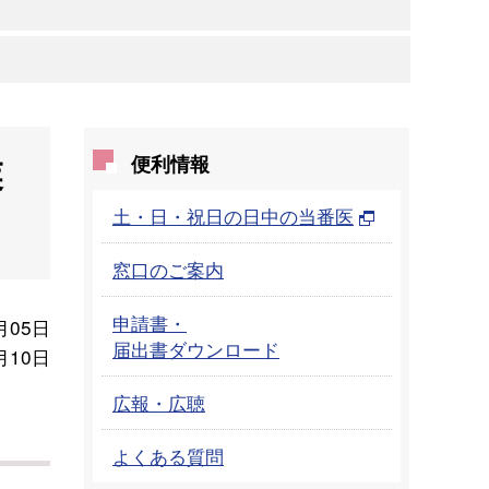
業
便利情報
土・日・祝日の日中の当番医
窓口のご案内
申請書・
月05日
届出書ダウンロード
月10日
広報・広聴
よくある質問