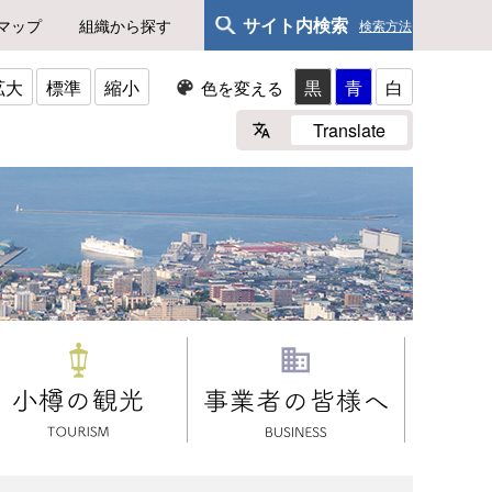
サイト内検索
マップ
組織から探す
検索方法
拡大
標準
縮小
黒
青
白
色を変える
Translate