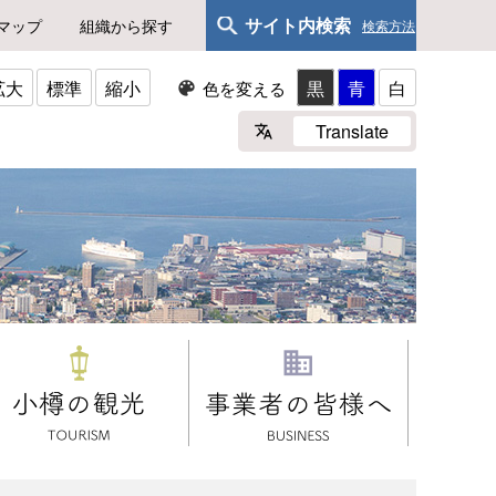
サイト内検索
マップ
組織から探す
検索方法
拡大
標準
縮小
黒
青
白
色を変える
Translate