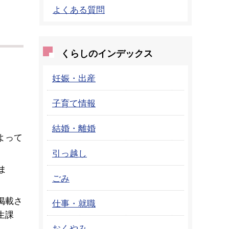
よくある質問
くらしのインデックス
妊娠・出産
子育て情報
結婚・離婚
よって
引っ越し
ま
ごみ
掲載さ
仕事・就職
生課
おくやみ