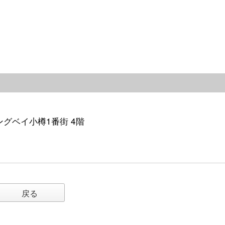
イングベイ小樽1番街 4階
戻る