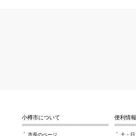
小樽市について
便利情
市長のページ
土・日