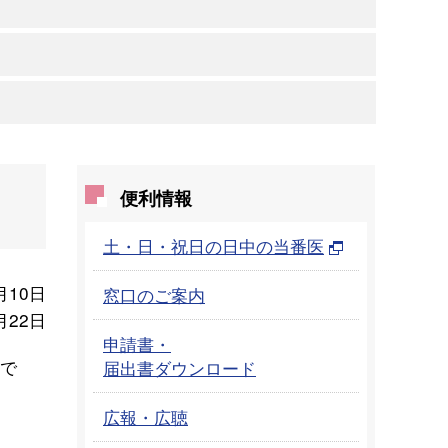
便利情報
土・日・祝日の日中の当番医
月10日
窓口のご案内
月22日
申請書・
で
届出書ダウンロード
広報・広聴