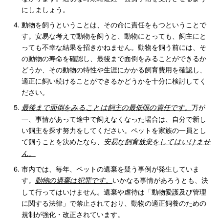
にしましょう。
動物を飼うということは、その命に責任をもつということで
す。安易な考えで動物を飼うと、動物にとっても、飼主にと
っても不幸な結果を招きかねません。動物を飼う前には、そ
の動物の寿命を確認し、最後まで面倒をみることができるか
どうか、その動物の特性や生涯にかかる飼育費用を確認し、
適正に飼い続けることができるかどうかを十分に検討してく
ださい。
万が
最後まで面倒をみることは飼主の最低限の責任です。
一、事情があって途中で飼えなくなった場合は、自分で新し
い飼主を探す努力をしてください。ペットを家族の一員とし
て飼うことを決めたなら、
安易な飼育放棄をしてはいけませ
ん。
市内では、毎年、ペットの遺棄を疑う事例が発生していま
す。
いかなる事情があろうとも、決
動物の遺棄は犯罪です。
して行ってはいけません。遺棄や虐待は「動物愛護及び管理
に関する法律」で禁止されており、動物の適正飼養のための
規制が強化・改正されています。