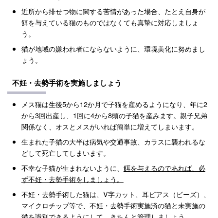
近所から排せつ物に関する苦情があった場合、たとえ自身が
餌を与えている猫のものではなくても真摯に対応しましょ
う。
猫が地域の嫌われ者にならないように、環境美化に努めまし
ょう。
不妊・去勢手術を実施しましょう
メス猫は生後5から12か月で子猫を産めるようになり、年に2
から3回出産し、1回に4から8頭の子猫を産みます。親子兄弟
関係なく、オスとメスがいれば簡単に増えてしまいます。
生まれた子猫の大半は病気や交通事故、カラスに襲われるな
どして死亡してしまいます。
不幸な子猫が生まれないように、
餌を与えるのであれば、必
ず不妊・去勢手術をしましょう。
不妊・去勢手術した猫は、V字カット、耳ピアス（ビーズ）、
マイクロチップ等で、不妊・去勢手術実施済の猫と未実施の
猫を識別できるようにして、きちんと管理しましょう。