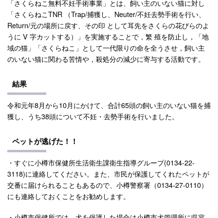
「さくらねこ無料不妊手術事業」とは、飼い主のいない猫に対し
「さくらねこTNR （Trap/捕獲し、Neuter/不妊去勢手術を行い、
Return/元の場所に戻す、その印 として耳先をさくらの花びらのよ
うに V 字カットする）」を実施することで，繁 殖を防止し，「地
域の猫」「さくらねこ」として一代限りの命を全うさせ，飼い主
のいない猫に関わる苦情や，殺処分の減少に寄与する活動です。
結果
令和元年8月から10月にかけて、合計65頭の飼い主のいない猫を捕
獲し、うち38頭について不妊・去勢手術を行いました。
ペットが逃げた！！
・すぐに小樽市保健所生活衛生課衛生指導グループ(0134-22-
3118)に連絡してください。また、市民が保護してくれたペットが
交番に届けられることもあるので、小樽警察署（0134-27-0110）
にも連絡しておくことをお勧めします。
・小樽市保健所では、犬を保護した場合は小樽市犬管理所に収容