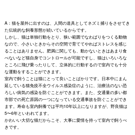
A：猫を屋外に出すのは、人間の道具としてネズミ捕りをさせてき
た伝統的な飼養形態が続いているからです。
しかし、猫は単独行動をとり、狭い範囲でなわばりをつくる動物
なので、小さいときからその空間で育ててやればストレスを感じ
ることはありません。肥満に関しても、動かないときはあまり食
べないなど猫自身でコントロールが可能ですし、猫はいろいろな
ところに飛び乗ったりして、立体的に行動するので室内でも十分
な運動をすることができます。
室内で飼うことは猫にとって良いことばかりです。日本中にまん
延している猫免疫不全ウイルス感染症のように、治療法のない恐
ろしい病気の感染を防ぐことができます。また、交通量の多い都
市部での死亡原因の一つになっている交通事故を防ぐことができ
ます。寿命も室内飼養では平均10年以上になりますが、野良猫は
5〜6年といわれてます。
かわいい大切な猫だからこそ、大事に愛情を持って室内で飼うべ
きです。