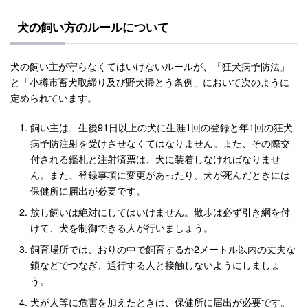
犬の飼い方のルールについて
犬の飼い主が守らなくてはいけないルールが、「狂犬病予防法」
と「小樽市畜犬取締り及び野犬掃とう条例」において次のように
定められています。
飼い主は、生後91日以上の犬に生涯1回の登録と年1回の狂犬
病予防注射を受けさせなくてはなりません。また、その際交
付される鑑札と注射済票は、犬に装着しなければなりませ
ん。また、登録事項に変更があったり、犬が死んだときには
保健所に届出が必要です。
放し飼いは絶対にしてはいけません。散歩は必ず引き綱を付
けて、犬を制御できる人が行いましょう。
飼育場所では、おりの中で飼育するか2メートル以内の丈夫な
鎖などでつなぎ、通行する人と接触しないようにしましょ
う。
犬が人等に危害を加えたときは、保健所に届出が必要です。