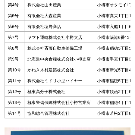
第4号
株式会社山田産業
小樽市オタモイ1丁目
第5号
有限会社大森産業
小樽市真栄1丁目18
第6号
有限会社塩野商店
小樽市入船1丁目6番
第7号
ヤマト運輸株式会社小樽支店
小樽市築港6番13号
第8号
株式会社斉藤自動車整備工場
小樽市稲穂5丁目5番
第9号
北海道中央食糧株式会社小樽支店
小樽市手宮1丁目3番
第10号
かねき木村建築株式会社
小樽市新光5丁目4番
第11号
株式会社ミドリ小型ハイヤー
小樽市稲穂5丁目11
第12号
極東高分子株式会社
小樽市銭函2丁目56
第13号
極東警備保障株式会社小樽営業所
小樽市稲穂4丁目1番
第14号
協和総合管理株式会社
小樽市若松2丁目8番