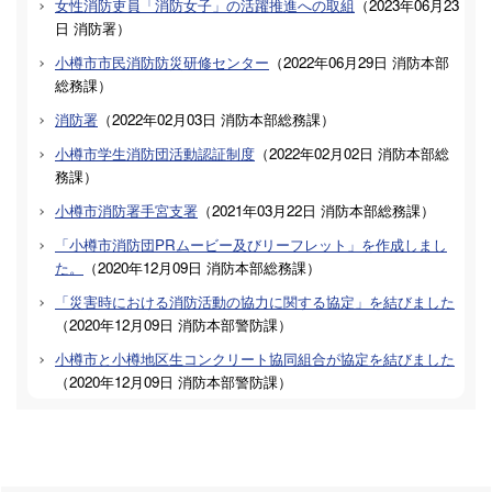
女性消防吏員「消防女子」の活躍推進への取組
（
2023年06月23
日
消防署
）
小樽市市民消防防災研修センター
（
2022年06月29日
消防本部
総務課
）
消防署
（
2022年02月03日
消防本部総務課
）
小樽市学生消防団活動認証制度
（
2022年02月02日
消防本部総
務課
）
小樽市消防署手宮支署
（
2021年03月22日
消防本部総務課
）
「小樽市消防団PRムービー及びリーフレット」を作成しまし
た。
（
2020年12月09日
消防本部総務課
）
「災害時における消防活動の協力に関する協定」を結びました
（
2020年12月09日
消防本部警防課
）
小樽市と小樽地区生コンクリート協同組合が協定を結びました
（
2020年12月09日
消防本部警防課
）