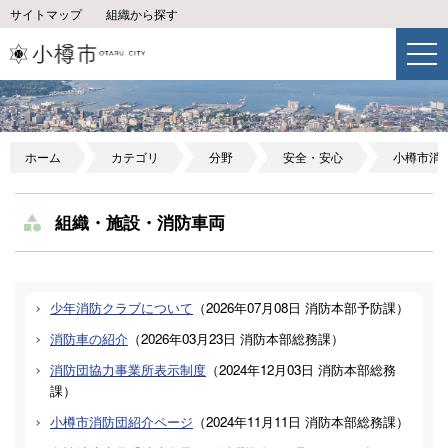
サイトマップ
組織から探す
ホーム
カテゴリ
分野
安全・安心
小樽市消
組織・施設・消防車両
少年消防クラブについて
（
2026年07月08日
消防本部予防課
）
消防車の紹介
（
2026年03月23日
消防本部総務課
）
消防団協力事業所表示制度
（
2024年12月03日
消防本部総務
課
）
小樽市消防団紹介ページ
（
2024年11月11日
消防本部総務課
）