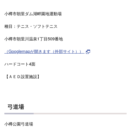
小樽市朝里ダム湖畔園地運動場
種目：テニス・ソフトテニス
小樽市朝里川温泉1丁目509番地
（Googlemapが開きます（外部サイト））
ハードコート4面
【ＡＥＤ設置施設】
弓道場
小樽公園弓道場