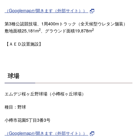
（Googlemapが開きます（外部サイト））
第3種公認競技場、1周400mトラック（全天候型ウレタン舗装）
2
2
敷地面積25,181m
、グラウンド面積19,878m
【ＡＥＤ設置施設】
球場
エムデジ桜ヶ丘野球場（小樽桜ヶ丘球場）
種目：野球
小樽市花園5丁目3番3号
（Googlemapが開きます（外部サイト））