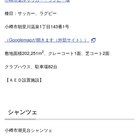
種目：サッカー、ラグビー
小樽市朝里川温泉1丁目143番1号
（Googlemapが開きます（外部サイト））
2
敷地面積202,251m
、クレーコート1面、芝コート2面
クラブハウス、駐車場82台
【ＡＥＤ設置施設】
シャンツェ
小樽市潮見台シャンツェ