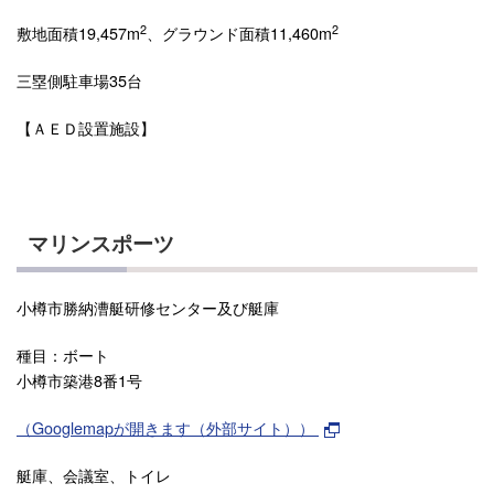
2
2
敷地面積19,457m
、グラウンド面積11,460m
三塁側駐車場35台
【ＡＥＤ設置施設】
マリンスポーツ
小樽市勝納漕艇研修センター及び艇庫
種目：ボート
小樽市築港8番1号
（Googlemapが開きます（外部サイト））
艇庫、会議室、トイレ