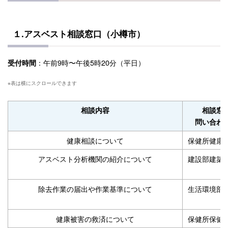
１.アスベスト相談窓口（小樽市）
：午前9時〜午後5時20分（平日）
受付時間
相談内容
相談窓
問い合わ
健康相談について
保健所健康
アスベスト分析機関の紹介について
建設部建築
除去作業の届出や作業基準について
生活環境部
健康被害の救済について
保健所保健