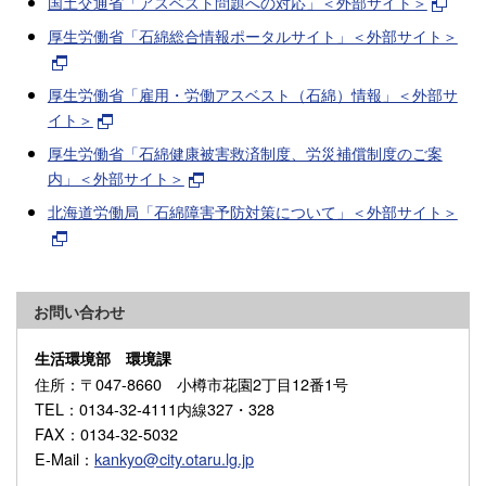
国土交通省「アスベスト問題への対応」＜外部サイト＞
厚生労働省「石綿総合情報ポータルサイト」＜外部サイト＞
厚生労働省「雇用・労働アスベスト（石綿）情報」＜外部サ
イト＞
厚生労働省「石綿健康被害救済制度、労災補償制度のご案
内」＜外部サイト＞
北海道労働局「石綿障害予防対策について」＜外部サイト＞
お問い合わせ
生活環境部 環境課
住所
：〒047-8660 小樽市花園2丁目12番1号
TEL
：0134-32-4111内線327・328
FAX
：0134-32-5032
E-Mail
：
kankyo@city.otaru.lg.jp