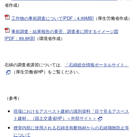
省作成）
工作物の事前調査について[PDF：4.99MB]
（厚生労働省作成）
事前調査・結果報告の要否、調査者に関するイメージ図
[PDF：89.8KB]
（環境省作成）
石綿の調査者講習については、
「石綿総合情報ポータルサイト」
（厚生労働省HP）をご覧ください。
（参考）
現場におけるアスベスト建材の識別資料「目で見るアスベス
ト建材」（国土交通省HP）＜外部サイト＞
煙突内部に使用される石綿含有断熱材からの石綿飛散防止等
について