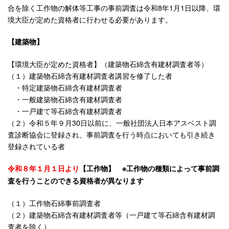
合を除く工作物の解体等工事の事前調査は令和8年1月1日以降、環
境大臣が定めた資格者に行わせる必要があります。
【建築物】
【環境大臣が定めた資格者】（建築物石綿含有建材調査者等）
（１）建築物石綿含有建材調査者講習を修了した者
・特定建築物石綿含有建材調査者
・一般建築物石綿含有建材調査者
・一戸建て等石綿含有建材調査者
（２）令和５年９月30日以前に、一般社団法人日本アスベスト調
査診断協会に登録され、事前調査を行う時点においても引き続き
登録されている者
令和８年１月１日より
【工作物】 ※工作物の種類によって事前調
査を行うことのできる資格者が異なります
（１）工作物石綿事前調査者
（２）建築物石綿含有建材調査者等（一戸建て等石綿含有建材調
査者を除く）