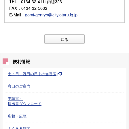
TEL
：0134-32-4111内線323
FAX
：0134-32-5032
E-Mail
：
gomi-genryo@city.otaru.lg.jp
戻る
便利情報
土・日・祝日の日中の当番医
窓口のご案内
申請書・
届出書ダウンロード
広報・広聴
よくある質問