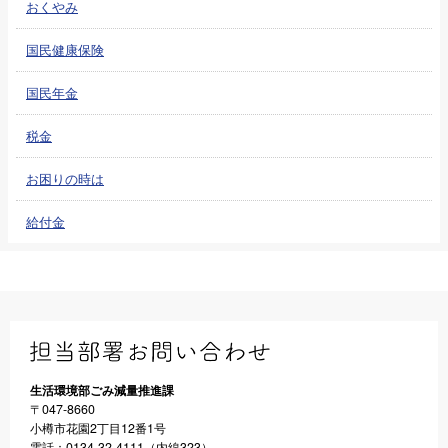
おくやみ
国民健康保険
国民年金
税金
お困りの時は
給付金
生活環境部ごみ減量推進課
〒047-8660
小樽市花園2丁目12番1号
電話：0134-32-4111（内線323）