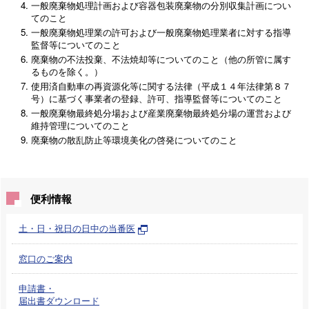
一般廃棄物処理計画および容器包装廃棄物の分別収集計画につい
てのこと
一般廃棄物処理業の許可および一般廃棄物処理業者に対する指導
監督等についてのこと
廃棄物の不法投棄、不法焼却等についてのこと（他の所管に属す
るものを除く。）
使用済自動車の再資源化等に関する法律（平成１４年法律第８７
号）に基づく事業者の登録、許可、指導監督等についてのこと
一般廃棄物最終処分場および産業廃棄物最終処分場の運営および
維持管理についてのこと
廃棄物の散乱防止等環境美化の啓発についてのこと
便利情報
土・日・祝日の日中の当番医
窓口のご案内
申請書・
届出書ダウンロード