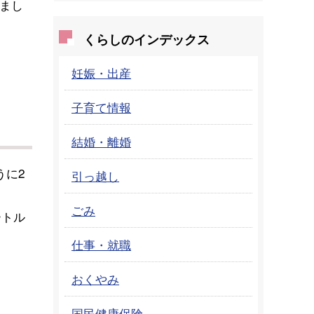
まし
くらしのインデックス
妊娠・出産
子育て情報
結婚・離婚
うに2
引っ越し
ごみ
ートル
仕事・就職
おくやみ
国民健康保険