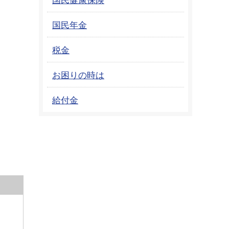
国民年金
税金
お困りの時は
給付金