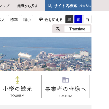
サイト内検索
マップ
組織から探す
検索方法
拡大
標準
縮小
黒
青
白
色を変える
Translate