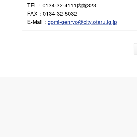
TEL
：0134-32-4111内線323
FAX
：0134-32-5032
E-Mail
：
gomi-genryo@city.otaru.lg.jp