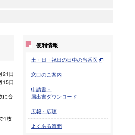
便利情報
土・日・祝日の日中の当番医
月21日
窓口のご案内
月15日
申請書・
数に合
届出書ダウンロード
広報・広聴
で1枚
よくある質問