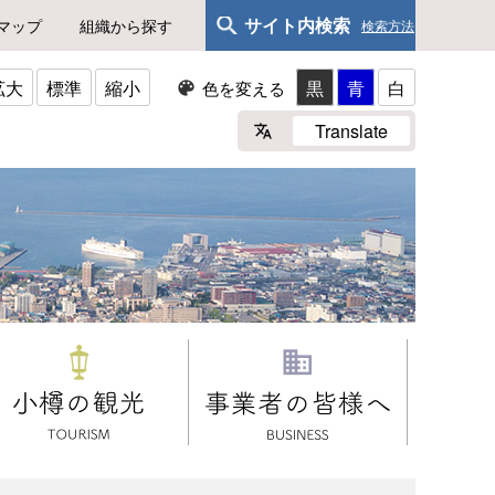
サイト内検索
マップ
組織から探す
検索方法
拡大
標準
縮小
黒
青
白
色を変える
Translate