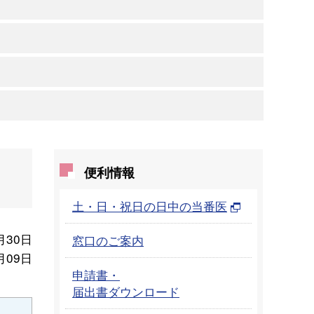
便利情報
土・日・祝日の日中の当番医
月30日
窓口のご案内
月09日
申請書・
届出書ダウンロード