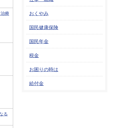
おくやみ
う治療
国民健康保険
国民年金
税金
お困りの時は
給付金
なる