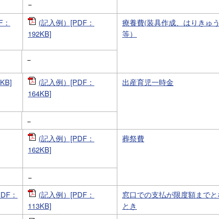
−
F：
(記入例）[PDF：
療養費(装具作成、はりきゅ
192KB]
等）
−
B]
(記入例）[PDF：
出産育児一時金
164KB]
−
(記入例）[PDF：
葬祭費
162KB]
−
DF：
(記入例）[PDF：
窓口での支払が限度額までと
113KB]
とき