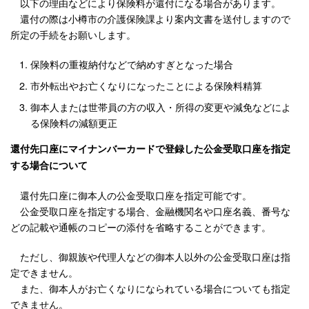
以下の理由などにより保険料が還付になる場合があります。
還付の際は小樽市の介護保険課より案内文書を送付しますので
所定の手続をお願いします。
保険料の重複納付などで納めすぎとなった場合
市外転出やお亡くなりになったことによる保険料精算
御本人または世帯員の方の収入・所得の変更や減免などによ
る保険料の減額更正
還付先口座にマイナンバーカードで登録した公金受取口座を指定
する場合について
還付先口座に御本人の公金受取口座を指定可能です。
公金受取口座を指定する場合、金融機関名や口座名義、番号な
どの記載や通帳のコピーの添付を省略することができます。
ただし、御親族や代理人などの御本人以外の公金受取口座は指
定できません。
また、御本人がお亡くなりになられている場合についても指定
できません。