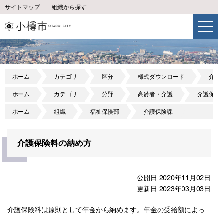
サイトマップ
組織から探す
ホーム
カテゴリ
区分
様式ダウンロード
介
ホーム
カテゴリ
分野
高齢者・介護
介護保
ホーム
組織
福祉保険部
介護保険課
介護保険料の納め方
公開日 2020年11月02日
更新日 2023年03月03日
介護保険料は原則として年金から納めます。年金の受給額によっ