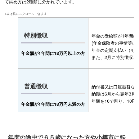
て納め方は2種類に分かれています。
特別徴収
年金の受給額が1年間に
(年金保険者の事情等に
年金の定期支払い（4月
年金額が1年間に18万円以上の方
また、2月に特別徴収さ
普通徴収
納付書又は口座振替な
納期は6月から翌年3月
年額を10で割り、10
年金額が1年間に18万円未満の方
年度の途中で６５歳になった方や小樽市に転