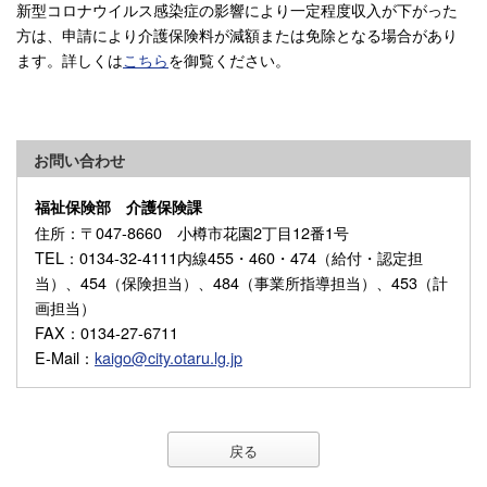
新型コロナウイルス感染症の影響により一定程度収入が下がった
方は、申請により介護保険料が減額または免除となる場合があり
ます。詳しくは
こちら
を御覧ください。
お問い合わせ
福祉保険部 介護保険課
住所
：〒047-8660 小樽市花園2丁目12番1号
TEL
：0134-32-4111内線455・460・474（給付・認定担
当）、454（保険担当）、484（事業所指導担当）、453（計
画担当）
FAX
：0134-27-6711
E-Mail
：
kaigo@city.otaru.lg.jp
戻る