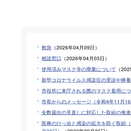
救急
（
2026年04月09日
）
相談窓口
（
2026年04月03日
）
使用済みマスク等の廃棄について
（
20
新型コロナウイルス感染症の受診や療養
市役所に来庁される際のマスク着用につ
市長からのメッセージ（令和4年11月1
全数届出の見直しに対応した取組の推進（
医療のひっ迫と感染の拡大を防ぐ取組（北
月30日）
（
2022年09月26日
）