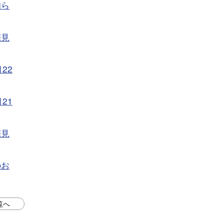
知ら
催見
22
21
催見
のお
覧へ