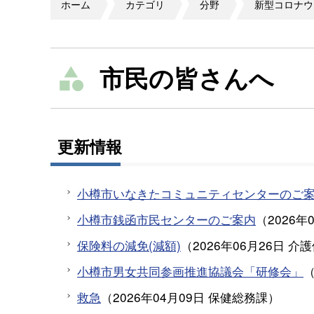
ホーム
カテゴリ
分野
新型コロナウ
市民の皆さんへ
更新情報
小樽市いなきたコミュニティセンターのご
小樽市銭函市民センターのご案内
（
2026年
保険料の減免(減額)
（
2026年06月26日
介護
小樽市男女共同参画推進協議会「研修会」
救急
（
2026年04月09日
保健総務課
）