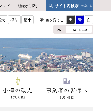
サイト内検索
マップ
組織から探す
検索方法
拡大
標準
縮小
黒
青
白
色を変える
Translate