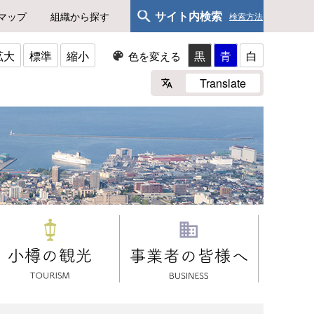
サイト内検索
マップ
組織から探す
検索方法
拡大
標準
縮小
黒
青
白
色を変える
Translate