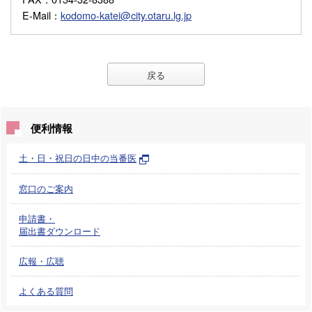
E-Mail
：
kodomo-katei@city.otaru.lg.jp
戻る
便利情報
土・日・祝日の日中の当番医
窓口のご案内
申請書・
届出書ダウンロード
広報・広聴
よくある質問