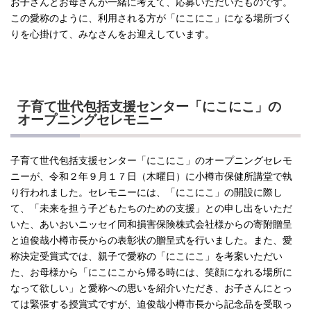
お子さんとお母さんが一緒に考えて、応募いただいたものです。
この愛称のように、利用される方が「にこにこ」になる場所づく
りを心掛けて、みなさんをお迎えしています。
子育て世代包括支援センター「にこにこ」の
オープニングセレモニー
子育て世代包括支援センター「にこにこ」のオープニングセレモ
ニーが、令和２年９月１７日（木曜日）に小樽市保健所講堂で執
り行われました。セレモニーには、「にこにこ」の開設に際し
て、「未来を担う子どもたちのための支援」との申し出をいただ
いた、あいおいニッセイ同和損害保険株式会社様からの寄附贈呈
と迫俊哉小樽市長からの表彰状の贈呈式を行いました。また、愛
称決定受賞式では、親子で愛称の「にこにこ」を考案いただい
た、お母様から「にこにこから帰る時には、笑顔になれる場所に
なって欲しい」と愛称への思いを紹介いただき、お子さんにとっ
ては緊張する授賞式ですが、迫俊哉小樽市長から記念品を受取っ