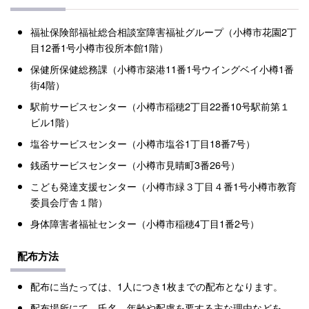
福祉保険部福祉総合相談室障害福祉グループ（小樽市花園2丁
目12番1号小樽市役所本館1階）
保健所保健総務課（小樽市築港11番1号ウイングベイ小樽1番
街4階）
駅前サービスセンター（小樽市稲穂2丁目22番10号駅前第１
ビル1階）
塩谷サービスセンター（小樽市塩谷1丁目18番7号）
銭函サービスセンター（小樽市見晴町3番26号）
こども発達支援センター（小樽市緑３丁目４番1号小樽市教育
委員会庁舎１階）
身体障害者福祉センター（小樽市稲穂4丁目1番2号）
配布方法
配布に当たっては、1人につき1枚までの配布となります。
配布場所にて、氏名、年齢や配慮を要する主な理由などを、