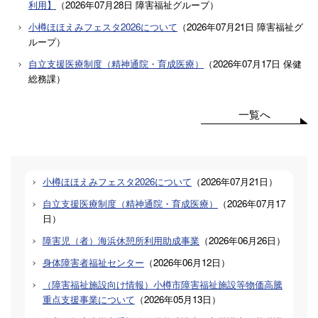
利用】
（
2026年07月28日
障害福祉グループ
）
小樽ほほえみフェスタ2026について
（
2026年07月21日
障害福祉グ
ループ
）
自立支援医療制度（精神通院・育成医療）
（
2026年07月17日
保健
総務課
）
一覧へ
小樽ほほえみフェスタ2026について
（
2026年07月21日
）
自立支援医療制度（精神通院・育成医療）
（
2026年07月17
日
）
障害児（者）海浜休憩所利用助成事業
（
2026年06月26日
）
身体障害者福祉センター
（
2026年06月12日
）
（障害福祉施設向け情報）小樽市障害福祉施設等物価高騰
重点支援事業について
（
2026年05月13日
）