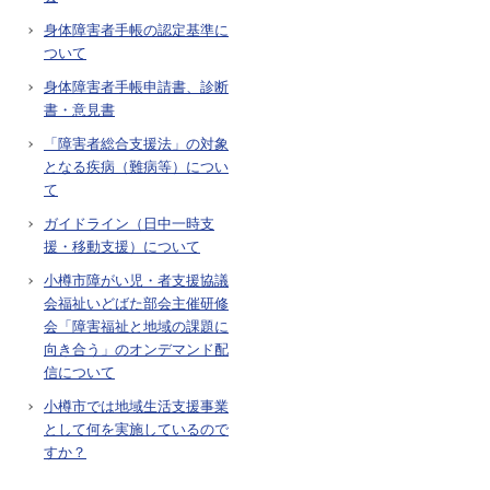
身体障害者手帳の認定基準に
ついて
身体障害者手帳申請書、診断
書・意見書
「障害者総合支援法」の対象
となる疾病（難病等）につい
て
ガイドライン（日中一時支
援・移動支援）について
小樽市障がい児・者支援協議
会福祉いどばた部会主催研修
会「障害福祉と地域の課題に
向き合う」のオンデマンド配
信について
小樽市では地域生活支援事業
として何を実施しているので
すか？