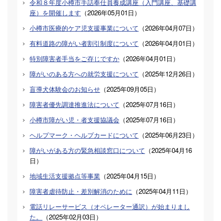
令和８年度小樽市手話奉仕員養成講座（入門講座、基礎講
座）を開催します
（
2026年05月01日
）
小樽市医療的ケア児支援事業について
（
2026年04月07日
）
有料道路の障がい者割引制度について
（
2026年04月01日
）
特別障害者手当をご存じですか
（
2026年04月01日
）
障がいのある方への就労支援について
（
2025年12月26日
）
盲導犬体験会のお知らせ
（
2025年09月05日
）
障害者優先調達推進法について
（
2025年07月16日
）
小樽市障がい児・者支援協議会
（
2025年07月16日
）
ヘルプマーク・ヘルプカードについて
（
2025年06月23日
）
障がいがある方の緊急相談窓口について
（
2025年04月16
日
）
地域生活支援拠点等事業
（
2025年04月15日
）
障害者虐待防止・差別解消のために
（
2025年04月11日
）
電話リレーサービス（オペレーター通訳）が始まりまし
た。
（
2025年02月03日
）