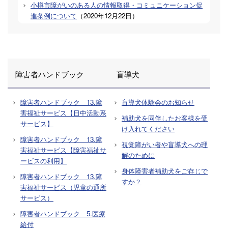
小樽市障がいのある人の情報取得・コミュニケーション促
進条例について
（
2020年12月22日
）
障害者ハンドブック
盲導犬
障害者ハンドブック 13.障
盲導犬体験会のお知らせ
害福祉サービス【日中活動系
補助犬を同伴したお客様を受
サービス】
け入れてください
障害者ハンドブック 13.障
視覚障がい者や盲導犬への理
害福祉サービス【障害福祉サ
解のために
ービスの利用】
身体障害者補助犬をご存じで
障害者ハンドブック 13.障
すか？
害福祉サービス（児童の通所
サービス）
障害者ハンドブック 5.医療
給付