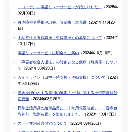
「ヨメテル」電話リレーサービスが始まりした。
（
2025年
02月03日
）
身体障害者手帳申請書、診断書・意見書
（
2024年11月28
日
）
手話奉仕員養成講座（中級講座）の募集について
（
2024年
10月17日
）
電話リレーサービス説明会のご案内
（
2024年10月10日
）
「障害者総合支援法」の対象となる疾病（難病等）につい
て
（
2024年03月29日
）
ガイドライン（日中一時支援・移動支援）について
（
2024
年03月29日
）
障害を理由とする差別の解消の推進に関する小樽市職員対
応要領
（
2024年03月29日
）
日常生活用具の給付品目に「非常用電源装置」、「音声色
彩判別・識別装置」を追加しました。
（
2023年10月17日
）
ストーマ用装具保管について
（
2023年09月26日
）