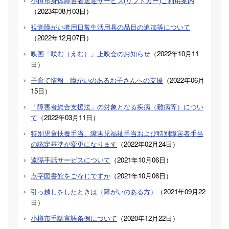
小樽市身体障害者送迎サービス(リフトカー)ご利用案内
（
2023年08月03日
）
視覚障がい者用日常生活用具の品目の追加等について
（
2022年12月07日
）
映画「咲む（えむ）」上映会のお知らせ
（
2022年10月11
日
）
子育て情報---障がいのあるお子さんへの支援
（
2022年06月
15日
）
「障害者総合支援法」の対象となる疾病（難病等）につい
て
（
2022年03月11日
）
特別児童扶養手当、障害児福祉手当および特別障害者手当
の認定基準が変更になります
（
2022年02月24日
）
遠隔手話サービスについて
（
2021年10月06日
）
点字図書館をご存じですか
（
2021年10月06日
）
引っ越しをしたときは（障がいのある方）
（
2021年09月22
日
）
小樽市手話言語条例について
（
2020年12月22日
）