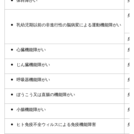
身
（
乳幼児期以前の非進行性の脳病変による運動機能障がい
身
心臓機能障がい
身
じん臓機能障がい
身
呼吸器機能障がい
身
ぼうこう又は直腸の機能障がい
身
小腸機能障がい
身
ヒト免疫不全ウィルスによる免疫機能障害
身