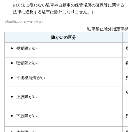
の方法に従わない駐車や自動車の保管場所の確保等に関する
法律に違反する駐車は除外になりません。）
駐車禁止除外指定車標
障がいの区分
視覚障がい
身
聴覚障がい
身
平衡機能障がい
身
身
上肢障がい
（
下肢障がい
身
体幹障がい
身