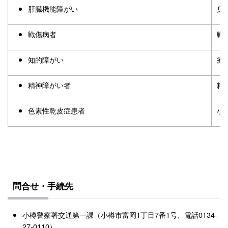
肝臓機能障がい
身
戦傷病者
戦
知的障がい
療
精神障がい者
精
色素性乾皮症患者
小
問合せ・手続先
小樽警察署交通第一課（小樽市富岡1丁目7番1号、電話0134-
27-0110）