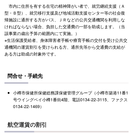
市内に住所を有する在宅の精神障がい者で、就労継続支援（Ａ
型・Ｂ型）、就労移行支援及び地域活動支援センター等の社会復
帰施設に通所する方がバス、ＪＲなどの公共交通機関を利用しな
ければならない場合、負担した交通費の一部を助成します。（当
該事業の歳出予算の範囲内にて実施。）
※生活保護受給者、身体障害者手帳や療育手帳の交付を受け公共交
通機関の運賃割引を受けられる方、通所先等から交通費の支給が
ある方は助成の対象外です。
問合せ・手続先
小樽市保健所保健総務課保健管理グループ（小樽市築港11番1
号ウイングベイ小樽1番街4階、電話0134-22-3115、ファクス
0134-22-1469）
航空運賃の割引