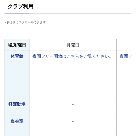
クラブ利用
月曜日
場所/曜日
夜間フリー開放はこちらをご覧ください。
夜間フ
体育館
-
軽運動場
-
集会室