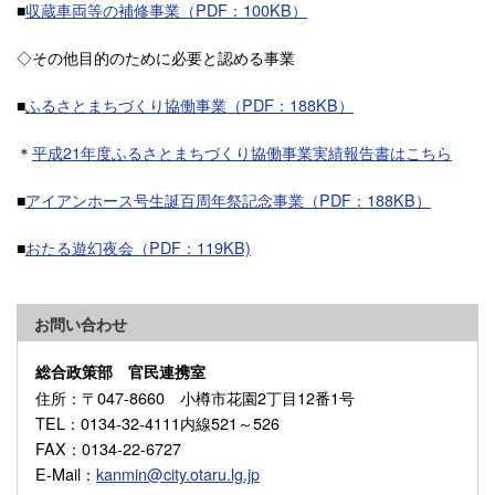
■
収蔵車両等の補修事業（PDF：100KB）
◇その他目的のために必要と認める事業
■
ふるさとまちづくり協働事業（PDF：188KB）
＊
平成21年度ふるさとまちづくり協働事業実績報告書はこちら
■
アイアンホース号生誕百周年祭記念事業（PDF：188KB）
■
おたる遊幻夜会（PDF：119KB)
お問い合わせ
総合政策部 官民連携室
住所
：〒047-8660 小樽市花園2丁目12番1号
TEL
：0134-32-4111内線521～526
FAX
：0134-22-6727
E-Mail
：
kanmin@city.otaru.lg.jp