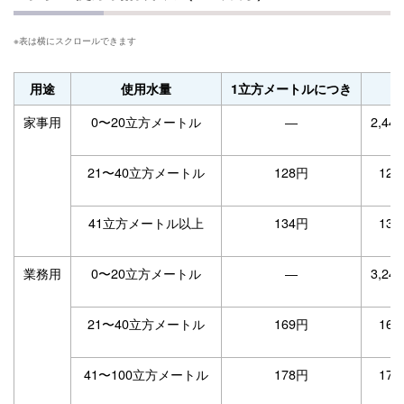
用途
使用水量
1立方メートルにつき
家事用
0〜20立方メートル
―
2,4
21〜40立方メートル
128円
12
41立方メートル以上
134円
13
業務用
0〜20立方メートル
―
3,2
21〜40立方メートル
169円
16
41〜100立方メートル
178円
17