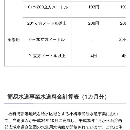
101〜200立方メートル
193円
193
201立方メートル以上
208円
208
浴場用
0〜20立方メートル
―
2,4
21立方メートル以上
4円
4円
簡易水道事業水道料金計算表（1カ月分）
石狩湾新港地域を給水区域とする小樽市簡易水道事業におい
て、当別ダムが平成24年10月に完成し、平成25年4月から石狩西
部広域水道企業団の水道用水供給が開始されています。これに伴