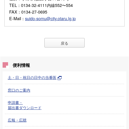
TEL
：0134-32-4111内線552〜554
FAX
：0134-27-0695
E-Mail
：
suido-somu@city.otaru.lg.jp
戻る
便利情報
土・日・祝日の日中の当番医
窓口のご案内
申請書・
届出書ダウンロード
広報・広聴