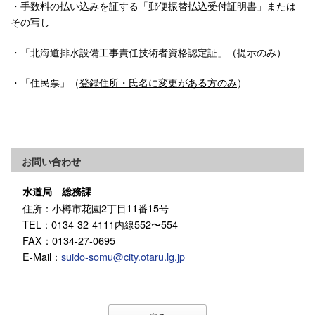
・手数料の払い込みを証する「郵便振替払込受付証明書」または
その写し
・「北海道排水設備工事責任技術者資格認定証」（提示のみ）
・「住民票」（
登録住所・氏名に変更がある方のみ
）
お問い合わせ
水道局 総務課
住所
：小樽市花園2丁目11番15号
TEL
：0134-32-4111内線552〜554
FAX
：0134-27-0695
E-Mail
：
suido-somu@city.otaru.lg.jp