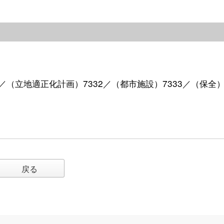
331／（立地適正化計画）7332／（都市施設）7333／（保全
戻る