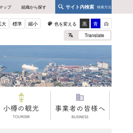
サイト内検索
マップ
組織から探す
検索方法
拡大
標準
縮小
黒
青
白
色を変える
Translate