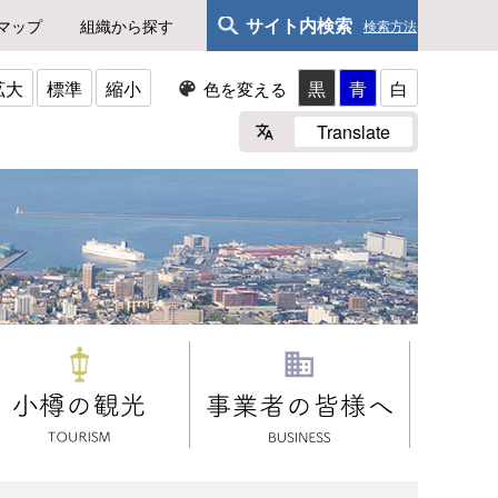
サイト内検索
マップ
組織から探す
検索方法
拡大
標準
縮小
黒
青
白
色を変える
Translate