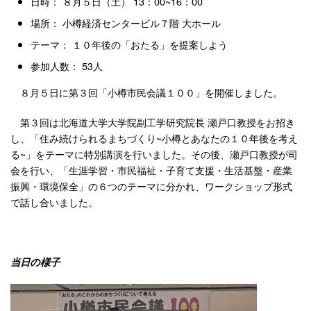
日時： ８月５日（土） 13：00~16：00
場所： 小樽経済センタービル７階 大ホール
テーマ： １０年後の「おたる」を提案しよう
参加人数： 53人
８月５日に第３回「小樽市民会議１００」を開催しました。
第３回は北海道大学大学院副工学研究院長 瀬戸口教授をお招き
し、「住み続けられるまちづくり~小樽とあなたの１０年後を考え
る~」をテーマに特別講演を行いました。その後、瀬戸口教授が司
会を行い、「生涯学習・市民福祉・子育て支援・生活基盤・産業
振興・環境保全」の６つのテーマに分かれ、ワークショップ形式
で話し合いました。
当日の様子