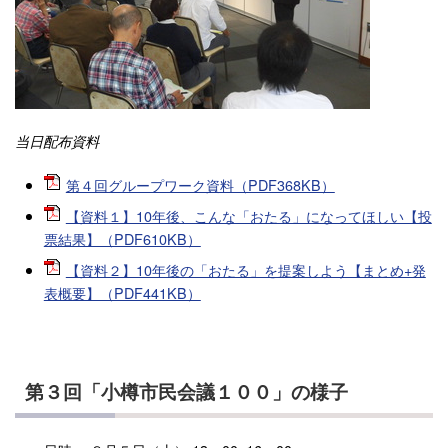
当日配布資料
第４回グループワーク資料（PDF368KB）
【資料１】10年後、こんな「おたる」になってほしい【投
票結果】（PDF610KB）
【資料２】10年後の「おたる」を提案しよう【まとめ+発
表概要】（PDF441KB）
第３回「小樽市民会議１００」の様子