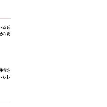
いる必
記の要
用構造
へもお