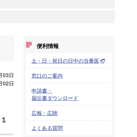
便利情報
土・日・祝日の日中の当番医
月03日
窓口のご案内
月02日
申請書・
届出書ダウンロード
広報・広聴
月１
よくある質問