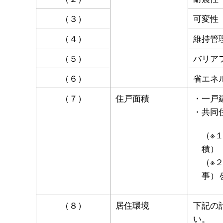
（３）
可変性
（４）
維持管
（５）
バリア
（６）
省エネ
（７）
住戸面積
・一戸
・共同
（※
積）
（※
事）
（８）
居住環境
下記の
い。