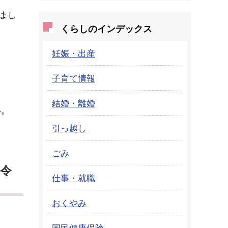
まし
くらしのインデックス
妊娠・出産
子育て情報
結婚・離婚
い。
引っ越し
ごみ
令
仕事・就職
おくやみ
国民健康保険