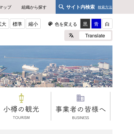
サイト内検索
マップ
組織から探す
検索方法
拡大
標準
縮小
黒
青
白
色を変える
Translate