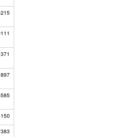
3215
0111
1371
1897
6585
1150
7383