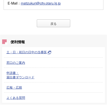
E-Mail
：
matizukuri@city.otaru.lg.jp
戻る
便利情報
土・日・祝日の日中の当番医
窓口のご案内
申請書・
届出書ダウンロード
広報・広聴
よくある質問