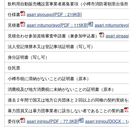
飲料用自動販売機設置事業者募集要項（小樽市消防署朝里出張所用
仕様書
asari siyousyo[PDF：219KB]
見積書
asari mitumorisyo[PDF：115KB]
asari mitumorisyo
見積合わせ参加資格審査申請書（兼参加申込書）
asari sinsas
法人登記簿謄本又は登記事項証明書（写し可）
身分証明書（写し可）
住民票
小樽市税に滞納がないことの証明書（原本）
消費税及び地方消費税に未納がないことの証明書（原本）
過去２年間で国又は地方公共団体と２回以上の同種の契約実績を証
暴力団員又は暴力団事業者に該当しない者であることの誓約書
a
委任状
asari ininjou[PDF：77.3KB]
asari ininjou[DOCX：14.