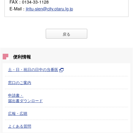
FAX
：0134-33-1128
E-Mail
：
jiritu-sien@city.otaru.lg.jp
戻る
便利情報
土・日・祝日の日中の当番医
窓口のご案内
申請書・
届出書ダウンロード
広報・広聴
よくある質問