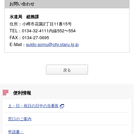
お問い合わせ
水道局 総務課
住所
：小樽市花園2丁目11番15号
TEL
：0134-32-4111内線552〜554
FAX
：0134-27-0695
E-Mail
：
suido-somu@city.otaru.lg.jp
戻る
便利情報
土・日・祝日の日中の当番医
窓口のご案内
申請書・