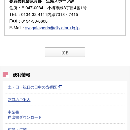
教育委員会教育部 生涯スポーツ課
住所
：〒047-0034 小樽市緑3丁目4番1号
TEL
：0134-32-4111内線7318・7415
FAX
：0134-33-6608
E-Mail
：
syogai-sports@city.otaru.lg.jp
戻る
便利情報
土・日・祝日の日中の当番医
窓口のご案内
申請書・
届出書ダウンロード
広報・広聴