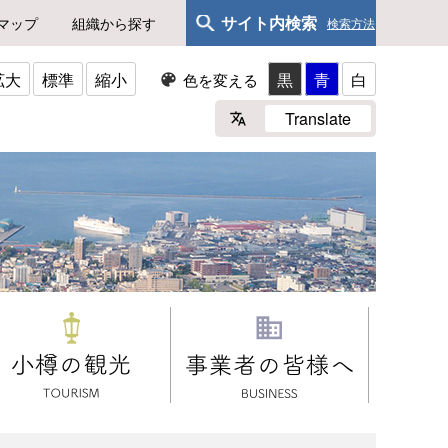
サイト内検索
マップ
組織から探す
検索方法
拡大
標準
縮小
黒
青
白
色を変える
Translate