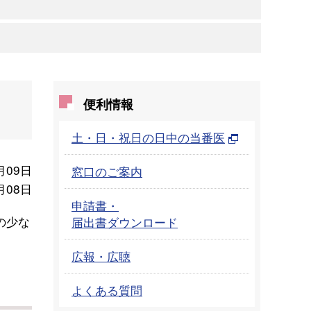
便利情報
土・日・祝日の日中の当番医
月09日
窓口のご案内
月08日
申請書・
の少な
届出書ダウンロード
広報・広聴
よくある質問