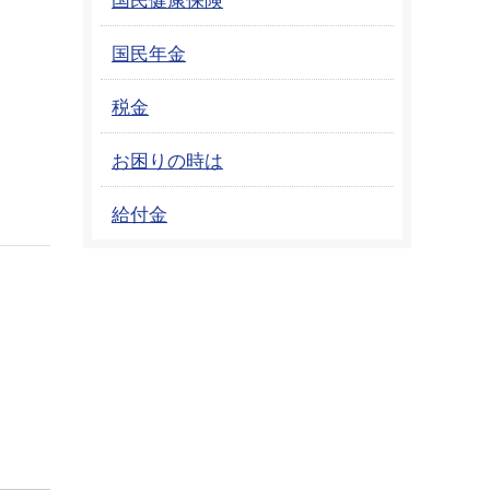
国民年金
税金
お困りの時は
給付金