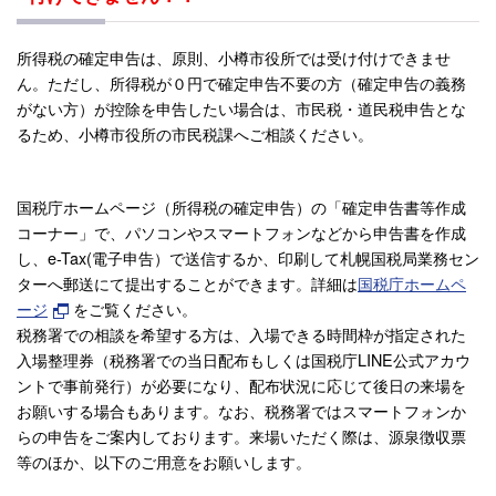
所得税の確定申告は、原則、小樽市役所では受け付けできませ
ん。ただし、所得税が０円で確定申告不要の方（確定申告の義務
がない方）が控除を申告したい場合は、市民税・道民税申告とな
るため、小樽市役所の市民税課へご相談ください。
国税庁ホームページ（所得税の確定申告）の「確定申告書等作成
コーナー」で、パソコンやスマートフォンなどから申告書を作成
し、e-Tax(電子申告）で送信するか、印刷して札幌国税局業務セン
ターへ郵送にて提出することができます。詳細は
国税庁ホームペ
ージ
をご覧ください。
税務署での相談を希望する方は、入場できる時間枠が指定された
入場整理券（税務署での当日配布もしくは国税庁LINE公式アカウ
ントで事前発行）が必要になり、配布状況に応じて後日の来場を
お願いする場合もあります。なお、税務署ではスマートフォンか
らの申告をご案内しております。来場いただく際は、源泉徴収票
等のほか、以下のご用意をお願いします。