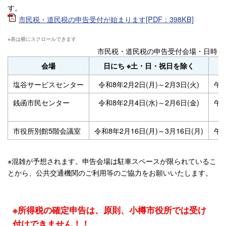
す。
市民税・道民税の申告受付が始まります[PDF：398KB]
市民税・道民税の申告受付会場・日時
会場
日にち ※土・日・祝日を除く
塩谷サービスセンター
令和8年2月2日(月)～2月3日(火)
午前
銭函市民センター
令和8年2月4日(水)～2月6日(金)
午前
市役所別館5階会議室
令和8年2月16日(月)～3月16日(月)
午
※混雑が予想されます。申告会場は駐車スペースが限られているこ
とから、公共交通機関のご利用等のご協力をお願いいたします。
※所得税の確定申告は、原則、小樽市役所では受け
付けできません！！