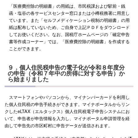
「医療費控除の明細書」の用紙は、市民税課および駅前・銭
函・塩谷の各サービスセンター窓口または小樽税務署に用意し
ています。また「セルフメディケーション税制の明細書」の用
紙は配布していないため、ご自身で上記ＰＤＦをダウンロード
してお使いください。なお、国税庁ホームページの「確定申告
書等作成コーナー」では、「医療費控除の明細書」を作成する
ことができます。
９．個人住民税申告の電子化が令和８年度分
の申告（令和７年中の所得に対する申告）か
ら始まりました
スマートフォンやパソコンから、マイナンバーカードを利用し
た個人住民税の申告手続きができます。マイナポータルからリン
クしたeLTAX（エルタックス）個人住民税電子申告システムにお
いて、申告者が申告情報を入力し、マイナポータル申請管理を経
由して申告先の市区町村に申告データが送信されます。