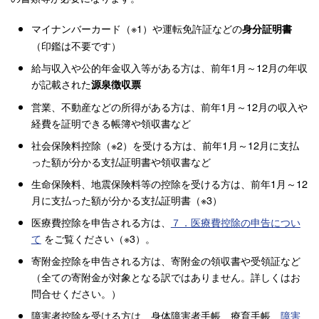
マイナンバーカード（※1）や運転免許証などの
身分証明書
（印鑑は不要です）
給与収入や公的年金収入等がある方は、前年1月～12月の年収
が記載された
源泉徴収票
営業、不動産などの所得がある方は、前年1月～12月の収入や
経費を証明できる帳簿や領収書など
社会保険料控除（※2）を受ける方は、前年1月～12月に支払
った額が分かる支払証明書や領収書など
生命保険料、地震保険料等の控除を受ける方は、前年1月～12
月に支払った額が分かる支払証明書（※3）
医療費控除を申告される方は、
７．医療費控除の申告につい
て
をご覧ください（※3）。
寄附金控除を申告される方は、寄附金の領収書や受領証など
（全ての寄附金が対象となる訳ではありません。詳しくはお
問合せください。）
障害者控除を受ける方は、身体障害者手帳、療育手帳、
障害