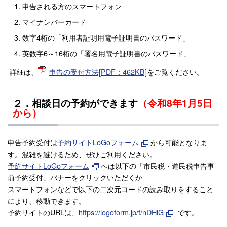
申告される方のスマートフォン
マイナンバーカード
数字4桁の「利用者証明用電子証明書のパスワード」
英数字6～16桁の「署名用電子証明書のパスワード」
詳細は、
申告の受付方法[PDF：462KB]
をご覧ください。
２．相談日の予約ができます
（令和8年1月5日
から）
申告予約受付は
予約サイトLoGoフォーム
から可能となりま
す。混雑を避けるため、ぜひご利用ください。
予約サイトLoGoフォーム
へは以下の「市民税・道民税申告事
前予約受付」バナーをクリックいただくか
スマートフォンなどで以下の二次元コードの読み取りをすること
により、移動できます。
予約サイトのURLは、
https://logoform.jp/f/nDHiG
です。