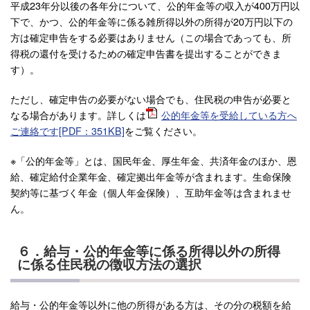
平成23年分以後の各年分について、公的年金等の収入が400万円以
下で、かつ、公的年金等に係る雑所得以外の所得が20万円以下の
方は確定申告をする必要はありません（この場合であっても、所
得税の還付を受けるための確定申告書を提出することができま
す）。
ただし、確定申告の必要がない場合でも、住民税の申告が必要と
なる場合があります。詳しくは
公的年金等を受給している方へ
ご連絡です[PDF：351KB]
をご覧ください。
※「公的年金等」とは、国民年金、厚生年金、共済年金のほか、恩
給、確定給付企業年金、確定拠出年金等が含まれます。生命保険
契約等に基づく年金（個人年金保険）、互助年金等は含まれませ
ん。
６．給与・公的年金等に係る所得以外の所得
に係る住民税の徴収方法の選択
給与・公的年金等以外に他の所得がある方は、その分の税額を給