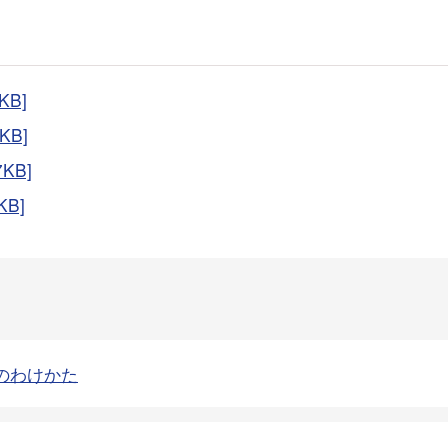
KB]
KB]
7KB]
KB]
 ごみのわけかた