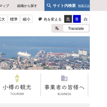
サイト内検索
マップ
組織から探す
検索方法
拡大
標準
縮小
黒
青
白
色を変える
Translate