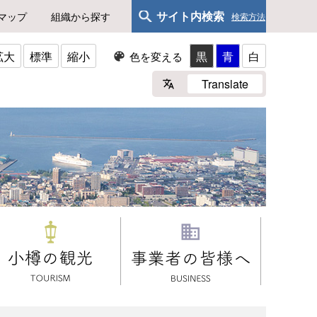
サイト内検索
マップ
組織から探す
検索方法
拡大
標準
縮小
黒
青
白
色を変える
Translate