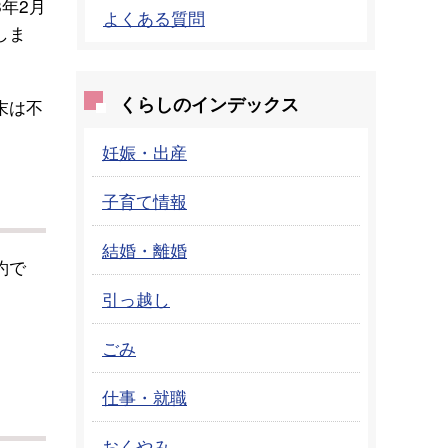
年2月
よくある質問
しま
くらしのインデックス
末は不
妊娠・出産
子育て情報
結婚・離婚
約で
引っ越し
ごみ
仕事・就職
おくやみ