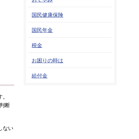
国民健康保険
国民年金
税金
お困りの時は
給付金
す。
判断
しない