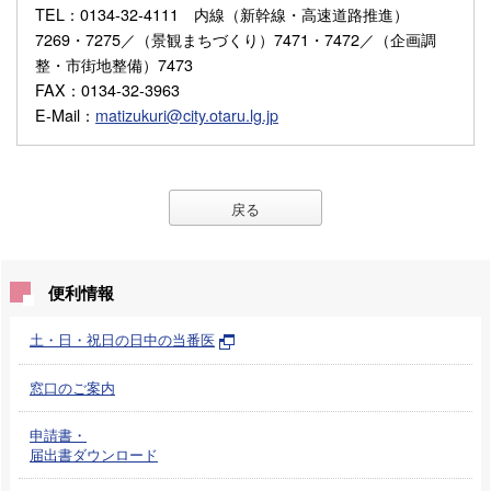
TEL
：0134-32-4111 内線（新幹線・高速道路推進）
7269・7275／（景観まちづくり）7471・7472／（企画調
整・市街地整備）7473
FAX
：0134-32-3963
E-Mail
：
matizukuri@city.otaru.lg.jp
戻る
便利情報
土・日・祝日の日中の当番医
窓口のご案内
申請書・
届出書ダウンロード