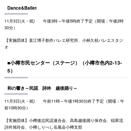
Dance&Ballet
11月3日(火・祝) 午後3時～午後5時終了予定（開場：午後2時
30分）
【実施団体】直江博子創作バレエ研究所、小林久枝バレエスタジ
オ
■小樽市民センター（ステージ）（小樽市色内2-13-
5）
和の響き～民謡 詩吟 越後踊り～
11月3日(火・祝) 午前11時～午後1時30分終了予定（開場：午
前10時30分）
【実施団体】小樽後志民謡連合会、高島越後踊り保存会、稲翠流
詩吟旭玲会、小樽しりべし岳風会小樽支部