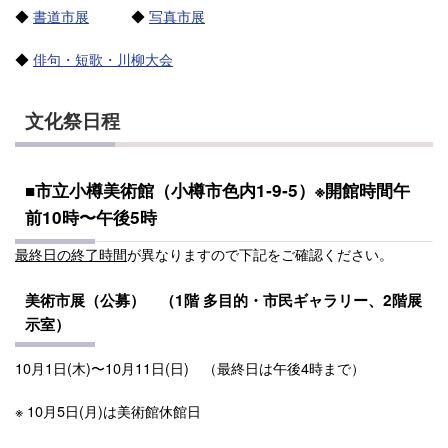
◆
書道市展
◆
写真市展
◆
俳句・短歌・川柳大会
文化祭日程
■市立小樽美術館（小樽市色内1‐9‐5
）
※開館時間午
前10時〜午後5時
最終日の終了時間
が異なりますので下記をご確認ください。
美術市展（公募） （
1階
多目的・
市民ギャラリー、2階展
示室
）
10月1日(木)〜10月11日(日)
（最終日は午後4時まで）
※ 10月5日(月)は美術館休館日