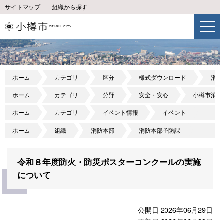
サイトマップ
組織から探す
ホーム
カテゴリ
区分
様式ダウンロード
消
ホーム
カテゴリ
分野
安全・安心
小樽市消
ホーム
カテゴリ
イベント情報
イベント
ホーム
組織
消防本部
消防本部予防課
令和８年度防火・防災ポスターコンクールの実施
について
公開日 2026年06月29日