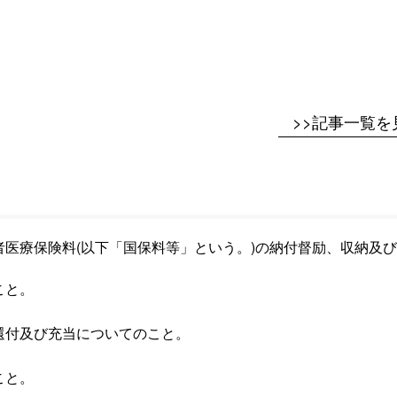
>>記事一覧を
医療保険料(以下「国保料等」という。)の納付督励、収納及
こと。
。
還付及び充当についてのこと。
こと。