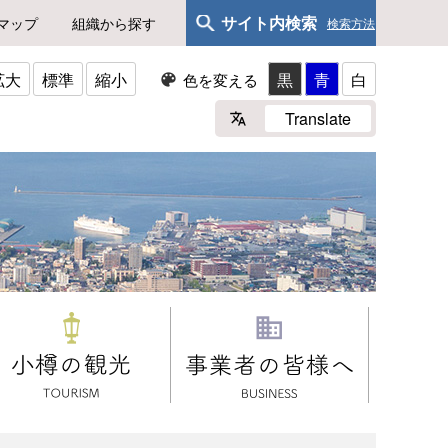
サイト内検索
マップ
組織から探す
検索方法
拡大
標準
縮小
黒
青
白
色を変える
Translate