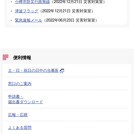
小樽市防災行政無線
（
2022年12月21日
災害対策室
）
津波フラッグ
（
2022年12月21日
災害対策室
）
緊急速報メール
（
2022年06月23日
災害対策室
）
便利情報
土・日・祝日の日中の当番医
窓口のご案内
申請書・
届出書ダウンロード
広報・広聴
よくある質問