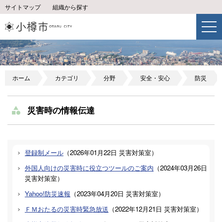
サイトマップ
組織から探す
ホーム
カテゴリ
分野
安全・安心
防災
災害時の情報伝達
登録制メール
（
2026年01月22日
災害対策室
）
外国人向けの災害時に役立つツールのご案内
（
2024年03月26日
災害対策室
）
Yahoo!防災速報
（
2023年04月20日
災害対策室
）
ＦＭおたるの災害時緊急放送
（
2022年12月21日
災害対策室
）