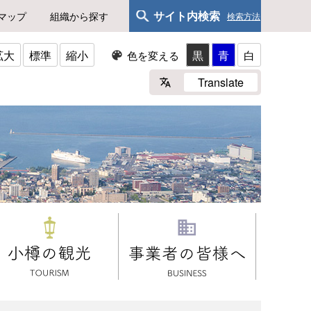
サイト内検索
マップ
組織から探す
検索方法
拡大
標準
縮小
黒
青
白
色を変える
Translate