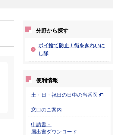
分野から探す
ポイ捨て防止！街をきれいに
し隊
便利情報
土・日・祝日の日中の当番医
窓口のご案内
申請書・
届出書ダウンロード