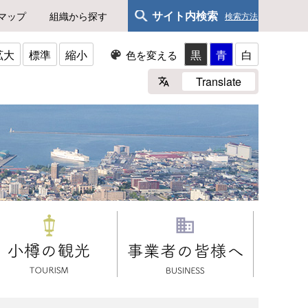
サイト内検索
マップ
組織から探す
検索方法
拡大
標準
縮小
黒
青
白
色を変える
Translate