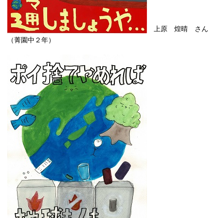
上原 煌晴 さん
（菁園中２年）