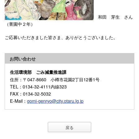
和田 芽生 さん
（菁園中２年）
ご応募いただきました皆さま、ありがとうございました。
お問い合わせ
生活環境部 ごみ減量推進課
住所
：〒047-8660 小樽市花園2丁目12番1号
TEL
：0134-32-4111内線323
FAX
：0134-32-5032
E-Mail
：
gomi-genryo@city.otaru.lg.jp
戻る