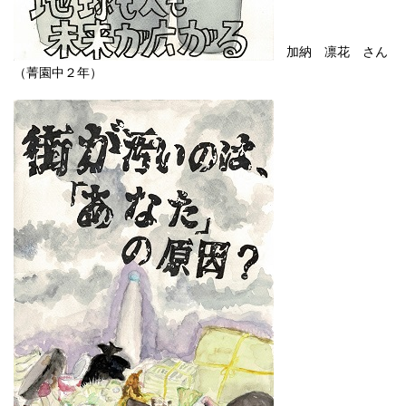
加納 凛花 さん
（菁園中２年）