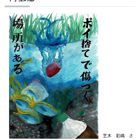
芝木 彩織 さ